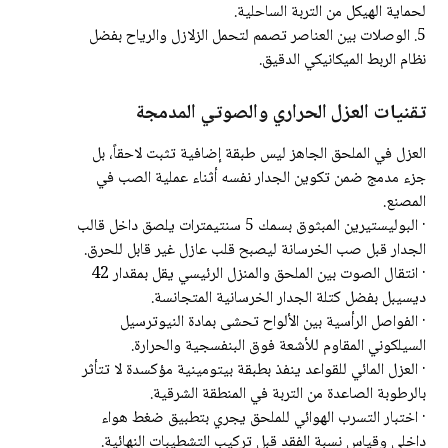
لحماية الهيكل من التربة الساحلية.
5. الوصلات بين العناصر تصمم لتحمل الزلازل والرياح بفضل
نظام الربط الميكانيكي الدقيق.
تقنيات العزل الحراري والصوتي المدمجة
العزل في الملحق الجاهز ليس طبقة إضافية تثبت لاحقاً، بل
جزء مدمج ضمن تكوين الجدار نفسه أثناء عملية الصب في
المصنع.
· البوليستيرين المبثوق بسمك 5 سنتيمترات يلصق داخل قالب
الجدار قبل صب الخرسانة ليصبح قلب عازل غير قابل للحرق.
· انتقال الصوت بين الملحق والمنزل الرئيسي يقل بمقدار 42
ديسيبل بفضل كتلة الجدار الخرسانية المتجانسة.
· الفواصل الرأسية بين الألواح تحشى بمادة النيوترسيل
السيلكوني المقاوم للأشعة فوق البنفسجية والحرارة.
· العزل المائي للقواعد ينفذ بطبقة بيتومينية مؤكسدة لا تتأثر
بالرطوبة الصاعدة من التربة في المنطقة الشرقية.
· اختبار التسرب الهوائي للملحق يجري بتطبيق ضغط هواء
داخلي وقياس نسبة الفقد قبل تركيب التشطيبات النهائية.