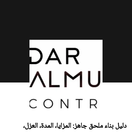
دليل بناء ملحق جاهز: المزايا، المدة، العزل،