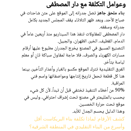
وعوامل التكلفة مع دار المصطفى
بناء ملحق جاهز
تصل جدرانه إلى الموقع على متن شاحنات في
صباح الأحد، وبعد ظهر الثلاثاء يقف المجلس الجديد بكامل
جدرانه وسقفه.
دار المصطفى للمقاولات تنفذ هذا السيناريو منذ أربعين عاماً في
الدمام، القطيف، الخبر، الظهران، والجبيل.
التصنيع المسبق في المصنع يخرج الجدران مطبوع عليها أرقام
مسارات الكهرباء والصرف، فلا حاجة لمقاول سباكة ثانٍ أو معلم
لياسة يتأخر.
الفرق التقليدية تترك الموقع مكسو بالغبار وأعذار التأخير، بينما
هنا كل قطعة تحمل تاريخ إنتاجها ومواصفاتها واسم فني
المراقبة.
90% من أخطاء التنفيذ تختفي قبل أن تبدأ، لأن كل شيء
يحسب بالملليمتر في مصنع تحت إشراف احترافي، وليس في
موقع تحت حرارة الخمسين.
وهذا الدليل يحسم الجدل للأبد.
كشف الأرقام: لماذا تكلفة بناء البريكاست أقل
وأسرع من البناء التقليدي في المنطقة الشرقية؟