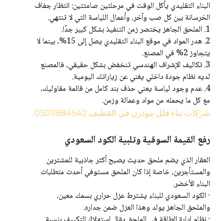
البناء التقليدي يأكل الوقت في مرحلتين صامتتين: انتظار جفاف
الخرسانة بين كل صب وآخر، وأعمال اللياسة التي لا تنتهي.
1. الملحق الجاهز يختصر زمن التنفيذ بشكل كبير جدًا.
2. هدر المواد في موقع البناء التقليدي يصل إلى 15%، بينما لا
يتجاوز 2% في المصنع.
3. تكاليف الإشراف الهندسي تنخفض بشكل حقيقي، فالمصنع
لديه نظام جودة داخلي يغني عن زياراتك اليومية.
4. عدم وجود لياسة يعني حذف بند كامل من قائمة مقاوليك،
مع كل ما يحمله من مواد وعمالة وزمن.
شركات بناء فلل مودرن في القطيف 0507884542
رفع القيمة السوقية وتلبية الكود السعودي
العقار الذي يضم ملحق حديث يصبح أكثر جاذبية للمشترين
والمستأجرين، خاصة إذا كان الملحق مستوفي أحدث متطلبات
البناء الأخضر.
· الكود السعودي للبناء يشترط عزل حراري بسمك معين،
والملحق الجاهز يولد وهذا العزل ضمن جداره.
· نظام إدارة الطاقة في الملحق يقلل استهلاك التكييف بنسبة