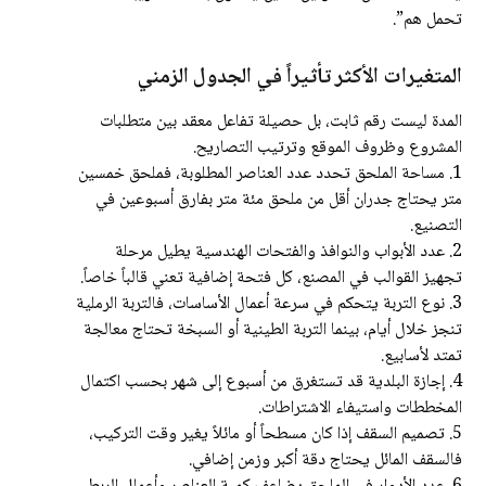
تحمل هم”.
المتغيرات الأكثر تأثيراً في الجدول الزمني
المدة ليست رقم ثابت، بل حصيلة تفاعل معقد بين متطلبات
المشروع وظروف الموقع وترتيب التصاريح.
1. مساحة الملحق تحدد عدد العناصر المطلوبة، فملحق خمسين
متر يحتاج جدران أقل من ملحق مئة متر بفارق أسبوعين في
التصنيع.
2. عدد الأبواب والنوافذ والفتحات الهندسية يطيل مرحلة
تجهيز القوالب في المصنع، كل فتحة إضافية تعني قالباً خاصاً.
3. نوع التربة يتحكم في سرعة أعمال الأساسات، فالتربة الرملية
تنجز خلال أيام، بينما التربة الطينية أو السبخة تحتاج معالجة
تمتد لأسابيع.
4. إجازة البلدية قد تستغرق من أسبوع إلى شهر بحسب اكتمال
المخططات واستيفاء الاشتراطات.
5. تصميم السقف إذا كان مسطحاً أو مائلاً يغير وقت التركيب،
فالسقف المائل يحتاج دقة أكبر وزمن إضافي.