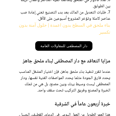
6. عدد الأدوار في الملحق يضاعف كمية العناصر وأعمال الربط
بين الطوابق.
7. طلبات التعديل من المالك بعد بدء التصنيع تعني إعادة صب
عناصر كاملة وتؤخر المشروع أسبوعين على الأقل.
بناء ملحق في السطح بدون اعمدة | حلول آمنة بدون
تكسير
دار المصطفى للمقاولات العامة
مزايا التعاقد مع دار المصطفى لبناء ملحق جاهز
عندما تقرر تنفيذ بناء ملحق جاهز، فإن اختيار المشغل المناسب
يحدد فارق الجودة مثلما يحدد المواصفات الفنية نفسها، ودار
المصطفى ليست وسيط بينك وبين مصنع، بل هي من تملك
الخبرة والمصنع وفريق التركيب تحت سقف واحد.
خبرة أربعون عاماً في الشرقية
هذا العمر الطويل من العمل اليومي في الدمام، القطيف، الجبيل،