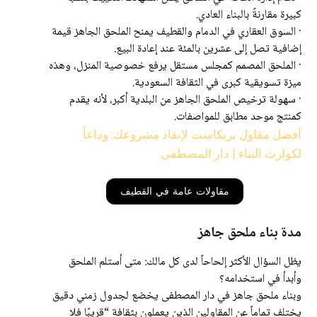
كبيرة مقارنةً بالبناء العادي.
· السوق العقاري في الدمام والقطيف يمنح الملحق الجاهز قيمة
إضافية تصل إلى عشرين بالمئة عند إعادة البيع.
· الملحق المصمم كمجلس مستقل يرفع خصوصية المنزل، وهذه
ميزة تسويقية كبرى في الثقافة السعودية.
· سهولة ترخيص الملحق الجاهز من البلدية أكبر، لأنه يقدم
كمنتج موحد مطابق للمواصفات.
أفضل مقاول بريكاست لإنقاذ مشروعك: وداعاً
لكوارث البناء | دار المصطفى
مقاولات عامة في القطيف
مدة بناء ملحق جاهز
يظل السؤال الأكثر إلحاحاً لدى كل مالك: متى أستلم الملحق
وأبدأ في استخدامه؟
وبناء ملحق جاهز في دار المصطفى يخضع لجدول زمني دقيق
يختلف تماماً عن المقاولين الذين يعملون بثقافة “قريبًا فلا