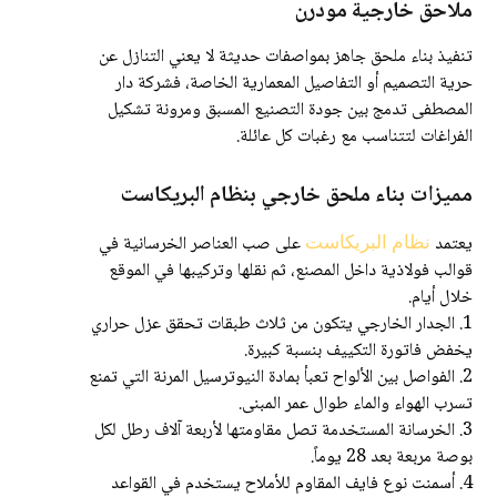
ملاحق خارجية مودرن
تنفيذ بناء ملحق جاهز بمواصفات حديثة لا يعني التنازل عن
حرية التصميم أو التفاصيل المعمارية الخاصة، فشركة دار
المصطفى تدمج بين جودة التصنيع المسبق ومرونة تشكيل
الفراغات لتتناسب مع رغبات كل عائلة.
مميزات بناء ملحق خارجي بنظام البريكاست
يعتمد
على صب العناصر الخرسانية في
نظام البريكاست
قوالب فولاذية داخل المصنع، ثم نقلها وتركيبها في الموقع
خلال أيام.
1. الجدار الخارجي يتكون من ثلاث طبقات تحقق عزل حراري
يخفض فاتورة التكييف بنسبة كبيرة.
2. الفواصل بين الألواح تعبأ بمادة النيوترسيل المرنة التي تمنع
تسرب الهواء والماء طوال عمر المبنى.
3. الخرسانة المستخدمة تصل مقاومتها لأربعة آلاف رطل لكل
بوصة مربعة بعد 28 يوماً.
4. أسمنت نوع فايف المقاوم للأملاح يستخدم في القواعد